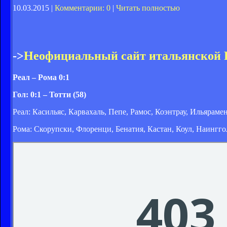
10.03.2015 |
Комментарии: 0
|
Читать полностью
->
Неофициальный сайт итальянской
Реал – Рома 0:1
Гол: 0:1 – Тотти (58)
Реал: Касильяс, Карвахаль, Пепе, Рамос, Коэнтрау, Ильяраме
Рома: Скорупски, Флоренци, Бенатия, Кастан, Коул, Наингго